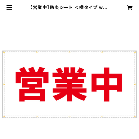
【営業中】防炎シート ＜横タイプ w18
00mm ✕ h900mm＞ ターポリン
製 足場幕 養生幕 横断幕 懸垂幕 シー
ト看板 | 大蔵プロセスECサイト