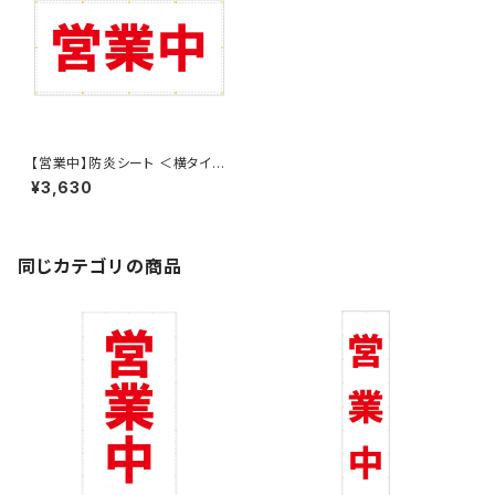
【営業中】防炎シート ＜横タイプ
w1800mm ✕ h900mm＞ タ
¥3,630
ーポリン製 足場幕 養生幕 横断
幕 懸垂幕 シート看板
同じカテゴリの商品