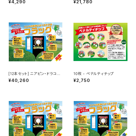
¥4,290
¥21,780
ーポリン製 足場幕 養生幕 横断
幕 懸垂幕 シート看板
[12本セット] ニアピン・ドラコン
10枚 - ペナルティチップ
フラッグ（両面印刷）
¥40,260
¥2,750