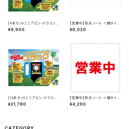
[4本セット] ニアピン・ドラコンフ
【営業中】防炎シート ＜横タイプ
ラッグ（片面印刷）
w3600mm ✕ h1800mm＞
¥9,900
¥9,020
ターポリン製 足場幕 養生幕 横
断幕 懸垂幕 シート看板
[12本セット] ニアピン・ドラコン
【営業中】防炎シート ＜横タイプ
フラッグ（片面印刷）
w1800mm ✕ h1800mm＞ タ
¥21,780
¥4,290
ーポリン製 足場幕 養生幕 横断
幕 懸垂幕 シート看板
CATEGORY