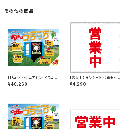
その他の商品
[12本セット] ニアピン・ドラコン
【営業中】防炎シート ＜縦タイプ
フラッグ（両面印刷）
w1800mm ✕ h1800mm＞ タ
¥40,260
¥4,290
ーポリン製 足場幕 養生幕 横断
幕 懸垂幕 シート看板