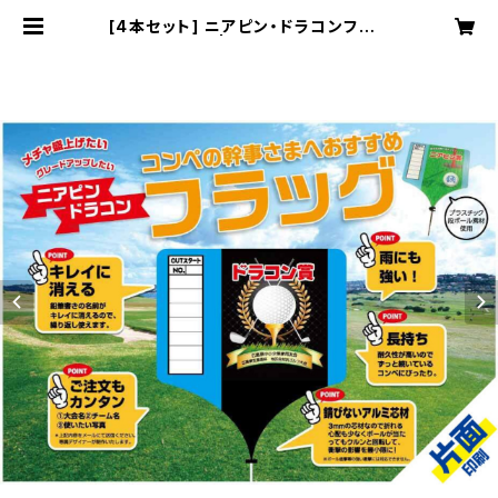
[4本セット] ニアピン・ドラコンフラッ
グ（片面印刷） | 大蔵プロセスECサイ
ト