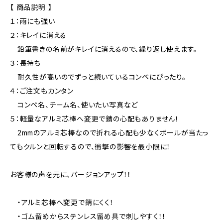
【 商品説明 】
１：雨にも強い
２：キレイに消える
鉛筆書きの名前がキレイに消えるので、繰り返し使えます。
３：長持ち
耐久性が高いのでずっと続いているコンペにぴったり。
４：ご注文もカンタン
コンペ名、チーム名、使いたい写真など
５：軽量なアルミ芯棒へ変更で錆の心配もありません！
2mmのアルミ芯棒なので折れる心配も少なくボールが当たっ
てもクルンと回転するので、衝撃の影響を最小限に！
お客様の声を元に、バージョンアップ！！
・アルミ芯棒へ変更で錆にくく！
・ゴム留めからステンレス留め具で刺しやすく！！