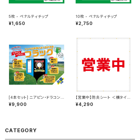
5枚 - ペナルティチップ
10枚 - ペナルティチップ
¥1,650
¥2,750
[4本セット] ニアピン・ドラコンフ
【営業中】防炎シート ＜横タイプ
ラッグ（片面印刷）
w1800mm ✕ h1800mm＞ タ
¥9,900
¥4,290
ーポリン製 足場幕 養生幕 横断
幕 懸垂幕 シート看板
CATEGORY