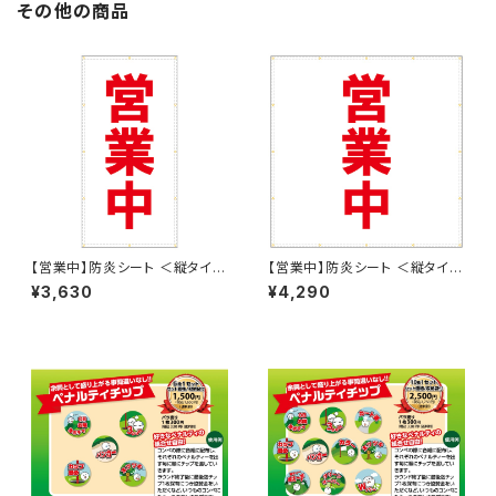
その他の商品
【営業中】防炎シート ＜縦タイプ
【営業中】防炎シート ＜縦タイプ
w900mm ✕ h1800mm＞ タ
w1800mm ✕ h1800mm＞ タ
¥3,630
¥4,290
ーポリン製 足場幕 養生幕 横断
ーポリン製 足場幕 養生幕 横断
幕 懸垂幕 シート看板
幕 懸垂幕 シート看板