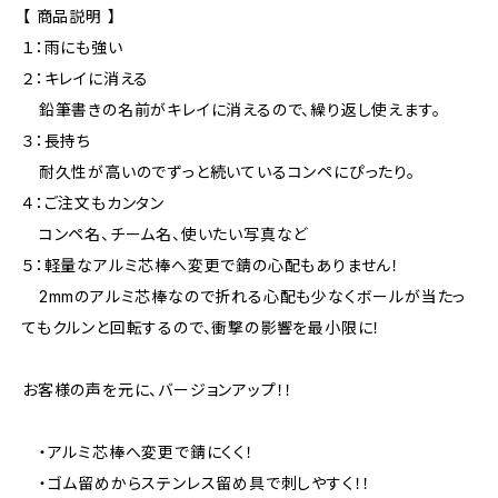
【 商品説明 】
１：雨にも強い
２：キレイに消える
鉛筆書きの名前がキレイに消えるので、繰り返し使えます。
３：長持ち
耐久性が高いのでずっと続いているコンペにぴったり。
４：ご注文もカンタン
コンペ名、チーム名、使いたい写真など
５：軽量なアルミ芯棒へ変更で錆の心配もありません！
2mmのアルミ芯棒なので折れる心配も少なくボールが当たっ
てもクルンと回転するので、衝撃の影響を最小限に！
お客様の声を元に、バージョンアップ！！
・アルミ芯棒へ変更で錆にくく！
・ゴム留めからステンレス留め具で刺しやすく！！